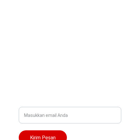
PT. Fastrek Indo Utama, perusahaan garmen 
berkembang.
KONTAK
info@fastrekindo.com
+62-21-1234-5678
LAYANAN
Alamat Email Anda
Kirim Pesan